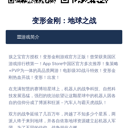
变形金刚：地球之战
游戏简介
孩之宝官方授权！变形金刚游戏官方正版！
曾荣获美国区
游戏排行榜第一！App Store中国区官方多次推荐！
集策略
+PVP为一体的高品质网游！电影级3D战斗特效！
变形金
刚热血开战！变形！出发！
在充满智慧的赛博坦星球上，机器人的战争科技、自然科
技发展迅猛，强烈的统治欲望让这颗星球中的机器人因各
自的信仰分成了博派和狂派－汽车人与霸天虎战队！
双方的战争延续了几百万年，跨越了不知多少个星系，两
派人终于来到地球，并各自依靠地球资源建立起机器人军
团，为了不同的信仰，战争就此点燃…