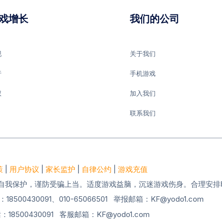
戏增长
我们的公司
现
关于我们
行
手机游戏
权
加入我们
联系我们
策
|
用户协议
|
家长监护
|
自律公约
|
游戏充值
自我保护，谨防受骗上当。适度游戏益脑，沉迷游戏伤身。合理安排
00430091、010-65066501 举报邮箱：KF@yodo1.com
18500430091 客服邮箱：KF@yodo1.com